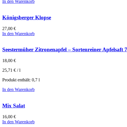
In den Warenkorb
Königsberger Klopse
27,00
€
In den Warenkorb
Seestermüher Zitronenapfel – Sortenreiner Apfelsaft 
18,00
€
25,71
€
/
l
Produkt enthält: 0,7
l
In den Warenkorb
Mix Salat
16,00
€
In den Warenkorb